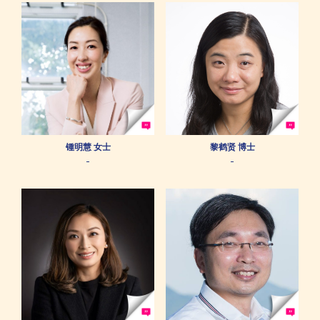
锺明慧 女士
黎鹤贤 博士
-
-