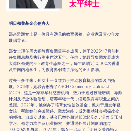
太平绅士
明日领菁基金会创办人
郑余雅頴女士是一位具有远见的教育领袖、企业家及青少年发
展倡导者。
郑女士现任周大福教育集团董事会成员，并于2025年7月前担
任集团总裁及执行副主席达五年。任内，她领导集团发展成为
大湾区领先的K-12教育生态圈之一，每年影响近10,000名香港
及中国内地学生，为教育界创造了深远的正面影响。
过去十多年来，郑女士一直致力于推动教育机会的普及与拓
展。2011年，她联合创办了ARCH Community Outreach
(ACO)，这是一家非牟利慈善机构，致力于透过技能培训、导师
计划及行业体验活动，培养年轻一代，缩短教育与职业之间的
差距。2021年，她创办了培菁女性创效基金，致力于启发年轻
女孩，帮助她们突破障碍、激发潜能，成为推动社会积极改变
的领袖。自成立以来，基金已举办超过100场活动，涵盖 STEM
学习、领导力培养及职业探索，并通过外展计划影响超过
10,000名参与者。2024年，郑女士启动了「明日女菁领袖大