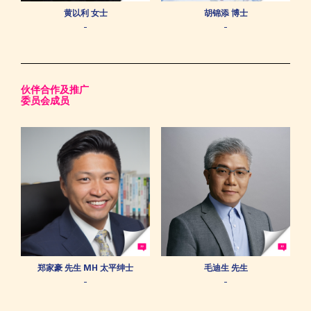
黄以利 女士
胡锦添 博士
-
-
伙伴合作及推广
委员会成员
郑家豪 先生 MH 太平绅士
毛迪生 先生
-
-