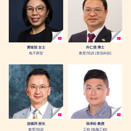
黄咏恒 女士
许仁强 博士
电子商贸
教育/培训 (资讯科技)
连镇邦 校长
张泽松 教授
教育/培训
工程 (电脑工程)