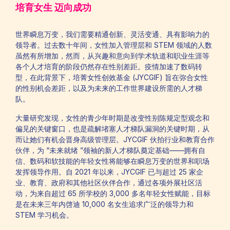
培育女生 迈向成功
世界瞬息万变，我们需要精通创新、灵活变通、具有影响力的
领导者。过去数十年间，女性加入管理层和 STEM 领域的人数
虽然有所增加，然而，从兴趣和意向到学术轨道和职业生涯等
各个人才培育的阶段仍然存在性别差距。疫情加速了数码转
型，在此背景下，培菁女性创效基金 (JYCGIF) 旨在弥合女性
的性别机会差距，以及为未来的工作世界建设所需的人才梯
队。
大量研究发现，女性的青少年时期是改变性别陈规定型观念和
偏见的关键窗口，也是疏解堵塞人才梯队漏洞的关键时期，从
而让她们有机会晋身高级管理层。JYCGIF 伙拍行业和教育合作
伙伴，为 “未来就绪 ”领袖的新人才梯队奠定基础——拥有自
信、数码和软技能的年轻女性将能够在瞬息万变的世界和职场
发挥领导作用。自 2021 年以来，JYCGIF 已与超过 25 家企
业、教育、政府和其他社区伙伴合作，通过各项外展社区活
动，为来自超过 65 所学校的 3,000 多名年轻女性赋能，目标
是在未来三年内啓迪 10,000 名女生追求广泛的领导力和
STEM 学习机会。