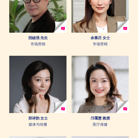
招廸强 先生
余慕庄 女士
市场营销
市场营销
郑诗韵 女士
邝霭慧 教授
媒体与传播
医疗保健