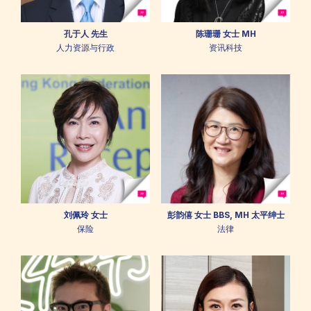
孔于人 先生
陈珊珊 女士 MH
人力资源与行政
资讯科技
刘佩玲 女士
彭韵僖 女士 BBS, MH 太平绅士
保险
法律