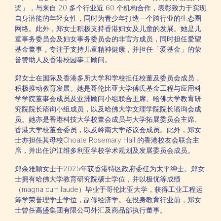
奖」，与来自 20 多个行业近 60 个机构合作，表彰致力于实现
自身潜能的年轻女性，同时为青少年打造一个跨行业的生态圈
网络。此外，郑女士积极支持香港妇女及儿童的发展。她是儿
童事务委员会及妇女事务委员会的非官方成员，同时担任爱望
基金董事，专注于支持儿童精神健康，并担任「爱基金」的荣
誉赞助人及香港校园事工顾问。
郑女士在国际及香港多所大学和学校担任校董及委员会成员，
积极推动教育发展。她是哥伦比亚大学傅氏基金工程与应用科
学学院董事会成员及亚洲顾问小组联合主席、哈佛大学教育研
究院院长谘询小组成员，以及哈佛大学文理学院院长谘询会成
员。她亦是香港科技大学校董会成员与大学拓展委员会主席、
香港大学校董会委员，以及岭南大学谘议会成员。此外，郑女
士亦担任其母校Choate Rosemary Hall 的香港校友会联合主
席，并出任沪江维多利亚学校学术规划及发展委员会成员。
郑余雅頴女士于2025年获香港特区政府委任为太平绅士。郑女
士拥有哈佛大学教育研究院硕士学位，并以极优等成绩
（magna cum laude）毕业于哥伦比亚大学，获得工业工程运
筹学荣誉理学士学位，副修经济学。在投身教育行业前，郑女
士曾任高盛集团有限公司外汇及商品部执行董事。