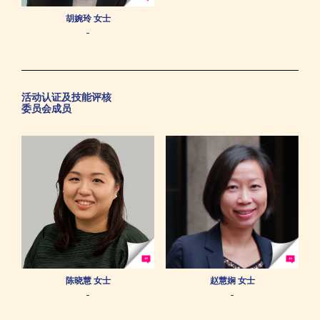
胡婉玲 女士
-
活动认证及技能评核
委员会成员
陈晓慧 女士
赵慧娴 女士
-
-