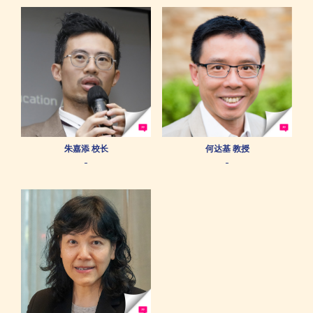
朱嘉添 校长
何达基 教授
-
-