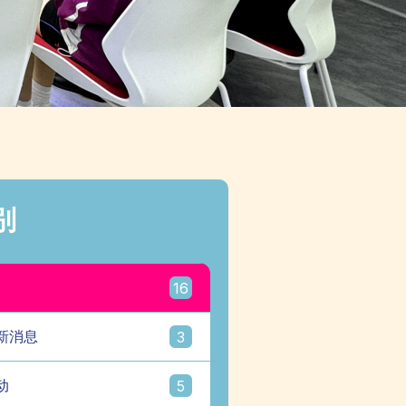
别
16
新消息
3
动
5