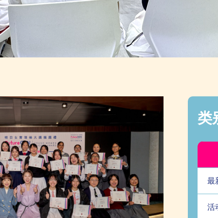
及分享
类
最
活