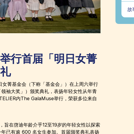
故
举行首届「明日女菁
礼
— 明日女菁基金会（下称「基金会」）在上周六举行
「领袖大奖」）颁奖典礼，表扬年轻女性从年青
LIER内The GalaMuse举行，荣获多位来自
奖，旨在啓迪年龄介乎12至19岁的年轻女性以探索
年已有逾 600 名女生参加。首届颁奖典礼表扬