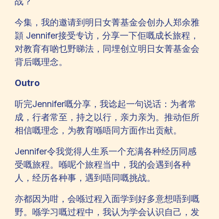
战？
今集，我的邀请到明日女菁基金会创办人郑余雅
頴 Jennifer接受专访，分享一下佢嘅成长旅程，
对教育有啲乜野睇法，同埋创立明日女菁基金会
背后嘅理念。
Outro
听完Jennifer嘅分享，我谂起一句说话：为者常
成，行者常至，持之以行，亲力亲为。推动佢所
相信嘅理念，为教育喺唔同方面作出贡献。
Jennifer令我觉得人生系一个充满各种经历同感
受嘅旅程。喺呢个旅程当中，我的会遇到各种
人，经历各种事，遇到唔同嘅挑战。
亦都因为咁，会喺过程入面学到好多意想唔到嘅
野。喺学习嘅过程中，我认为学会认识自己，发