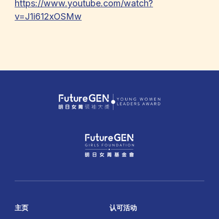
https://www.youtube.com/watch?
v=J1i612xOSMw
主页
认可活动