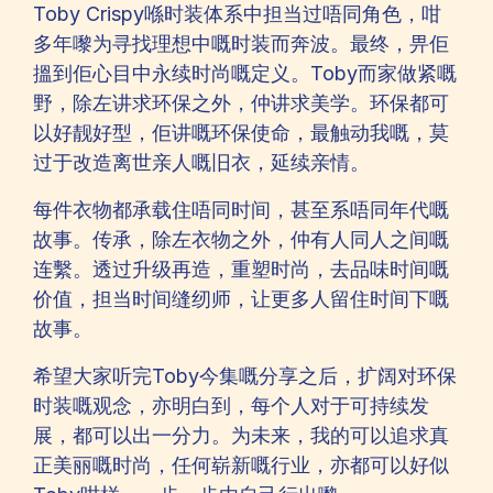
Toby Crispy喺时装体系中担当过唔同角色，咁
多年嚟为寻找理想中嘅时装而奔波。最终，畀佢
搵到佢心目中永续时尚嘅定义。Toby而家做紧嘅
野，除左讲求环保之外，仲讲求美学。环保都可
以好靓好型，佢讲嘅环保使命，最触动我嘅，莫
过于改造离世亲人嘅旧衣，延续亲情。
每件衣物都承载住唔同时间，甚至系唔同年代嘅
故事。传承，除左衣物之外，仲有人同人之间嘅
连繫。透过升级再造，重塑时尚，去品味时间嘅
价值，担当时间缝纫师，让更多人留住时间下嘅
故事。
希望大家听完Toby今集嘅分享之后，扩阔对环保
时装嘅观念，亦明白到，每个人对于可持续发
展，都可以出一分力。为未来，我的可以追求真
正美丽嘅时尚，任何崭新嘅行业，亦都可以好似